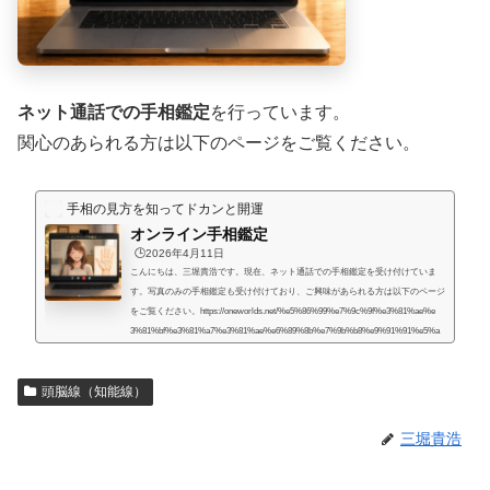
ネット通話での手相鑑定
を行っています。
関心のあられる方は以下のページをご覧ください。
手相の見方を知ってドカンと開運
オンライン手相鑑定
🕒️2026年4月11日
こんにちは、三堀貴浩です。現在、ネット通話での手相鑑定を受け付けていま
す。写真のみの手相鑑定も受け付けており、ご興味があられる方は以下のページ
をご覧ください。https://oneworlds.net/%e5%86%99%e7%9c%9f%e3%81%ae%e
3%81%bf%e3%81%a7%e3%81%ae%e6%89%8b%e7%9b%b8%e9%91%91%e5%a
e%9a/人生には様々な困難が起こるものだと思うのですが、いかなる場合でも、
より良くするための道はあるものだと思います。私自身、霊的存在から手相の知
頭脳線（知能線）
識や人生を取り巻く法則を教えてもらったときに、人生で起こることには、想像
していたよりもず...
三堀貴浩