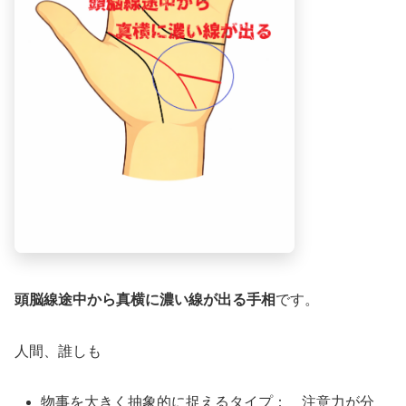
頭脳線途中から真横に濃い線が出る手相
です。
人間、誰しも
物事を大きく抽象的に捉えるタイプ： 注意力が分