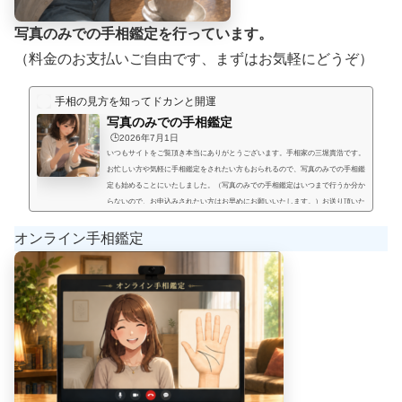
写真のみでの手相鑑定を行っています。
（料金のお支払いご自由です、まずはお気軽にどうぞ）
手相の見方を知ってドカンと開運
写真のみでの手相鑑定
🕒️2026年7月1日
いつもサイトをご覧頂き本当にありがとうございます。手相家の三堀貴浩です。
お忙しい方や気軽に手相鑑定をされたい方もおられるので、写真のみでの手相鑑
定も始めることにいたしました。（写真のみでの手相鑑定はいつまで行うか分か
らないので、お申込みされたい方はお早めにお願いいたします。）お送り頂いた
手相写真とご質問を拝見して、手相鑑定結果をメールにてお届けいたします。写
真のみでの手相鑑定では決まった料金と言うものは無く、お好きな金額を鑑定後
オンライン手相鑑定
にお支払い頂く形にします。（このページの下部に、振込先が記載され...