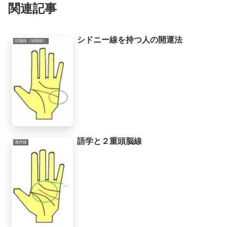
関連記事
シドニー線を持つ人の開運法
頭脳線（知能線）
語学と２重頭脳線
海外線