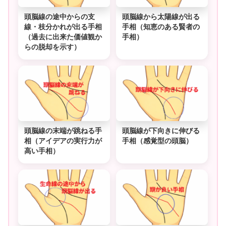
頭脳線の途中からの支
頭脳線から太陽線が出る
線・枝分かれが出る手相
手相（知恵のある賢者の
（過去に出来た価値観か
手相）
らの脱却を示す）
頭脳線の末端が跳ねる手
頭脳線が下向きに伸びる
相（アイデアの実行力が
手相（感覚型の頭脳）
高い手相）