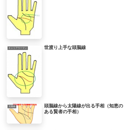
世渡り上手な頭脳線
キャリアウーマン
頭脳線から太陽線が出る手相（知恵の
太陽線
ある賢者の手相）