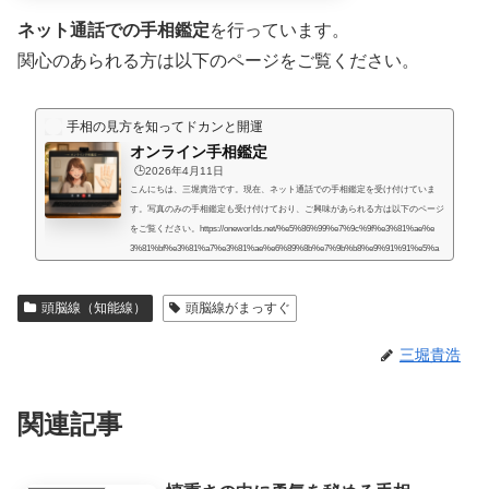
ネット通話での手相鑑定
を行っています。
関心のあられる方は以下のページをご覧ください。
手相の見方を知ってドカンと開運
オンライン手相鑑定
🕒️2026年4月11日
こんにちは、三堀貴浩です。現在、ネット通話での手相鑑定を受け付けていま
す。写真のみの手相鑑定も受け付けており、ご興味があられる方は以下のページ
をご覧ください。https://oneworlds.net/%e5%86%99%e7%9c%9f%e3%81%ae%e
3%81%bf%e3%81%a7%e3%81%ae%e6%89%8b%e7%9b%b8%e9%91%91%e5%a
e%9a/人生には様々な困難が起こるものだと思うのですが、いかなる場合でも、
より良くするための道はあるものだと思います。私自身、霊的存在から手相の知
頭脳線（知能線）
頭脳線がまっすぐ
識や人生を取り巻く法則を教えてもらったときに、人生で起こることには、想像
していたよりもず...
三堀貴浩
関連記事