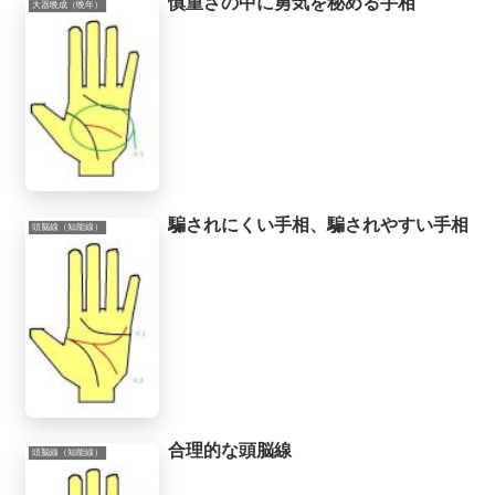
慎重さの中に勇気を秘める手相
大器晩成（晩年）
騙されにくい手相、騙されやすい手相
頭脳線（知能線）
合理的な頭脳線
頭脳線（知能線）