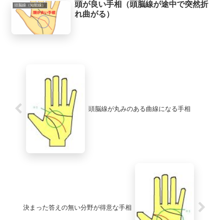
頭が良い手相（頭脳線が途中で突然折
頭脳線（知能線）
れ曲がる）
頭脳線が丸みのある曲線になる手相
決まった答えの無い分野が得意な手相