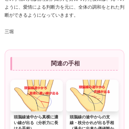
ように、愛情による判断力を元に、全体の調和をとれた判
断ができるようになっていきます。
三堀
関連の手相
頭脳線途中から真横に濃
頭脳線の途中からの支
い線が出る（分析力に長
線・枝分かれが出る手相
ける手相）
（過去に出来た価値観か