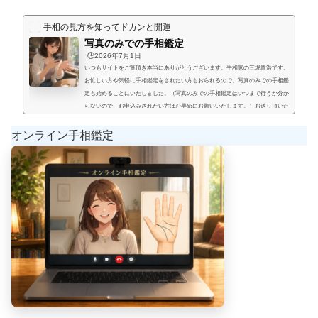
手相の見方を知ってドカンと開運
写真のみでの手相鑑定
🕒️2026年7月1日
いつもサイトをご覧頂き本当にありがとうございます。手相家の三堀貴浩です。
お忙しい方や気軽に手相鑑定をされたい方もおられるので、写真のみでの手相鑑
定も始めることにいたしました。（写真のみでの手相鑑定はいつまで行うか分か
らないので、お申込みされたい方はお早めにお願いいたします。）お送り頂いた
手相写真とご質問を拝見して、手相鑑定結果をメールにてお届けいたします。写
真のみでの手相鑑定では決まった料金と言うものは無く、お好きな金額を鑑定後
オンライン手相鑑定
にお支払い頂く形にします。（このページの下部に、振込先が記載され...