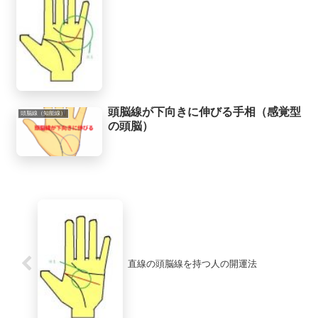
頭脳線が下向きに伸びる手相（感覚型
頭脳線（知能線）
の頭脳）
直線の頭脳線を持つ人の開運法