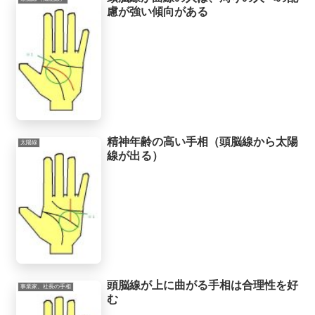
慮が強い傾向がある
精神年齢の高い手相（頭脳線から太陽
太陽線
線が出る）
頭脳線が上に曲がる手相は合理性を好
事業家、社長の手相
む