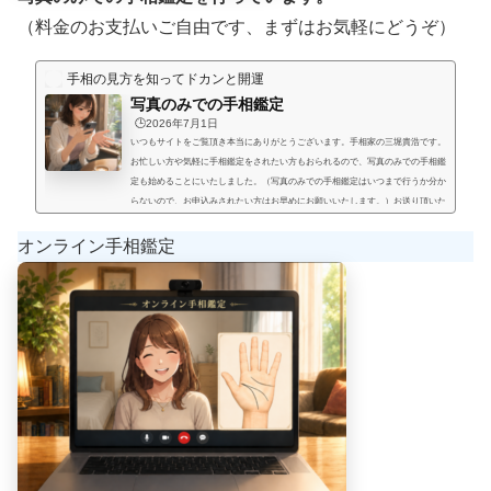
（料金のお支払いご自由です、まずはお気軽にどうぞ）
手相の見方を知ってドカンと開運
写真のみでの手相鑑定
🕒️2026年7月1日
いつもサイトをご覧頂き本当にありがとうございます。手相家の三堀貴浩です。
お忙しい方や気軽に手相鑑定をされたい方もおられるので、写真のみでの手相鑑
定も始めることにいたしました。（写真のみでの手相鑑定はいつまで行うか分か
らないので、お申込みされたい方はお早めにお願いいたします。）お送り頂いた
手相写真とご質問を拝見して、手相鑑定結果をメールにてお届けいたします。写
真のみでの手相鑑定では決まった料金と言うものは無く、お好きな金額を鑑定後
オンライン手相鑑定
にお支払い頂く形にします。（このページの下部に、振込先が記載され...