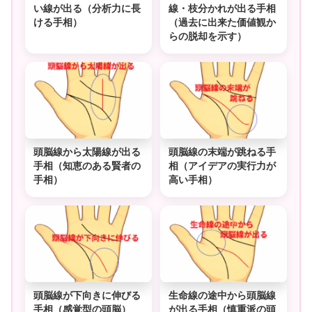
い線が出る（分析力に長
線・枝分かれが出る手相
ける手相）
（過去に出来た価値観か
らの脱却を示す）
頭脳線から太陽線が出る
頭脳線の末端が跳ねる手
手相（知恵のある賢者の
相（アイデアの実行力が
手相）
高い手相）
頭脳線が下向きに伸びる
生命線の途中から頭脳線
手相（感覚型の頭脳）
が出る手相（慎重派の頭