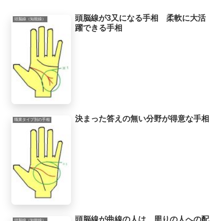
頭脳線が3又になる手相 柔軟に大活
頭脳線（知能線）
躍できる手相
決まった答えの無い分野が得意な手相
職業タイプ別の手相
頭脳線が曲線の人は、周りの人への配
頭脳線（知能線）