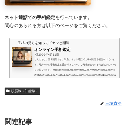
ネット通話での手相鑑定
を行っています。
関心のあられる方は以下のページをご覧ください。
手相の見方を知ってドカンと開運
オンライン手相鑑定
🕒️2026年4月11日
こんにちは、三堀貴浩です。現在、ネット通話での手相鑑定を受け付けていま
す。写真のみの手相鑑定も受け付けており、ご興味があられる方は以下のページ
をご覧ください。https://oneworlds.net/%e5%86%99%e7%9c%9f%e3%81%ae%e
3%81%bf%e3%81%a7%e3%81%ae%e6%89%8b%e7%9b%b8%e9%91%91%e5%a
e%9a/人生には様々な困難が起こるものだと思うのですが、いかなる場合でも、
より良くするための道はあるものだと思います。私自身、霊的存在から手相の知
頭脳線（知能線）
識や人生を取り巻く法則を教えてもらったときに、人生で起こることには、想像
していたよりもず...
三堀貴浩
関連記事