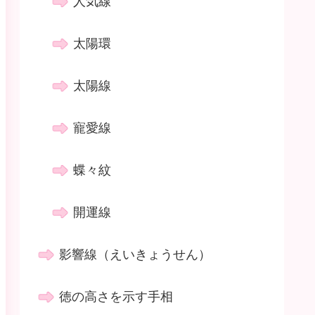
人気線
太陽環
太陽線
寵愛線
蝶々紋
開運線
影響線（えいきょうせん）
徳の高さを示す手相