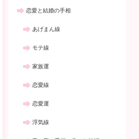
恋愛と結婚の手相
あげまん線
モテ線
家族運
恋愛線
恋愛運
浮気線