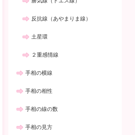
勝気線（ドエス線）
反抗線（あやまりま線）
土星環
２重感情線
手相の横線
手相の相性
手相の線の数
手相の見方