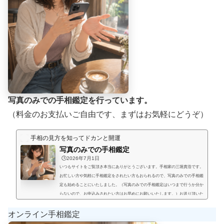
写真のみでの手相鑑定を行っています。
（料金のお支払いご自由です、まずはお気軽にどうぞ）
手相の見方を知ってドカンと開運
写真のみでの手相鑑定
🕒️2026年7月1日
いつもサイトをご覧頂き本当にありがとうございます。手相家の三堀貴浩です。
お忙しい方や気軽に手相鑑定をされたい方もおられるので、写真のみでの手相鑑
定も始めることにいたしました。（写真のみでの手相鑑定はいつまで行うか分か
らないので、お申込みされたい方はお早めにお願いいたします。）お送り頂いた
手相写真とご質問を拝見して、手相鑑定結果をメールにてお届けいたします。写
真のみでの手相鑑定では決まった料金と言うものは無く、お好きな金額を鑑定後
オンライン手相鑑定
にお支払い頂く形にします。（このページの下部に、振込先が記載され...