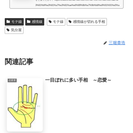
3%81%bf%e3%81%a7%e3%81%ae%e6%89%8b%e7%9b%b8%e9%91%91%e5%a
e%9a/人生には様々な困難が起こるものだと思うのですが、いかなる場合でも、
より良くするための道はあるものだと思います。私自身、霊的存在から手相の知
モテ線
感情線
モテ線
感情線が切れる手相
識や人生を取り巻く法則を教えてもらったときに、人生で起こることには、想像
していたよりもず...
気分屋
三堀貴浩
関連記事
一目ぼれに多い手相 ～恋愛～
恋愛運