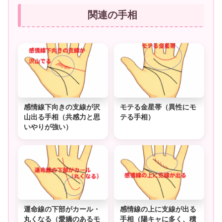
関連の手相
感情線下向きの支線が沢
モテる金星帯（異性にモ
山出る手相（共感力と思
テる手相）
いやりが強い）
運命線の下部がカール・
感情線の上に支線が出る
丸くなる（愛嬌のあるモ
手相（陽キャに多く、積