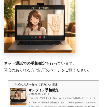
ネット通話での手相鑑定
を行っています。
関心のあられる方は以下のページをご覧ください。
手相の見方を知ってドカンと開運
オンライン手相鑑定
🕒️2026年4月11日
こんにちは、三堀貴浩です。現在、ネット通話での手相鑑定を受け付けていま
す。写真のみの手相鑑定も受け付けており、ご興味があられる方は以下のページ
をご覧ください。https://oneworlds.net/%e5%86%99%e7%9c%9f%e3%81%ae%e