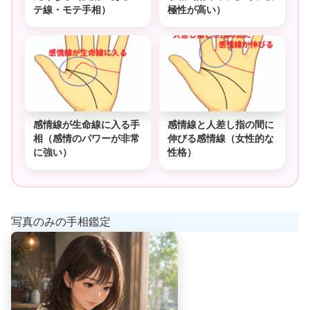
テ線・モテ手相）
極性が高い）
感情線が生命線に入る手
感情線と人差し指の間に
相（感情のパワーが非常
伸びる感情線（女性的な
に強い）
性格）
写真のみの手相鑑定