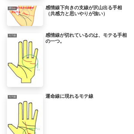
感情線下向きの支線が沢山出る手相
感情線
（共感力と思いやりが強い）
感情線が切れているのは、モテる手相
モテ線
の一つ。
運命線に現れるモテ線
モテ線