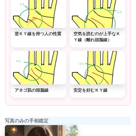
逆ＫＹ線を持つ人の性質
空気を読むのが上手なＫ
Ｙ線（離れ頭脳線）
アネゴ肌の頭脳線
安定を好むＫＹ線
写真のみの手相鑑定