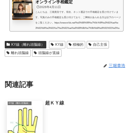
オンライン手相鑑定
🕒️2026年4月11日
こんにちは、三堀貴浩です。現在、ネット通話での手相鑑定を受け付けていま
す。写真のみの手相鑑定も受け付けており、ご興味があられる方は以下のページ
をご覧ください。https://oneworlds.net/%e5%86%99%e7%9c%9f%e3%81%ae%e
3%81%bf%e3%81%a7%e3%81%ae%e6%89%8b%e7%9b%b8%e9%91%91%e5%a
e%9a/人生には様々な困難が起こるものだと思うのですが、いかなる場合でも、
より良くするための道はあるものだと思います。私自身、霊的存在から手相の知
KY線（離れ頭脳線）
KY線
積極的
自己主張
識や人生を取り巻く法則を教えてもらったときに、人生で起こることには、想像
していたよりもず...
離れ頭脳線
頭脳線が直線
三堀貴浩
関連記事
超ＫＹ線
KY線（離れ頭脳線）