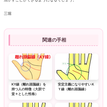
三堀
関連の手相
KY線（離れ頭脳線）を
安定主義になりやすいＫ
持つ人の特徴（大胆で
Ｙ線（離れ頭脳線）
堂々とした性格）