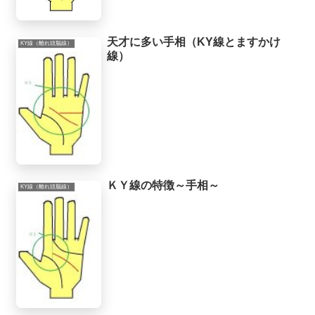
天才に多い手相（KY線とますかけ
KY線（離れ頭脳線）
線）
ＫＹ線の特徴～手相～
KY線（離れ頭脳線）