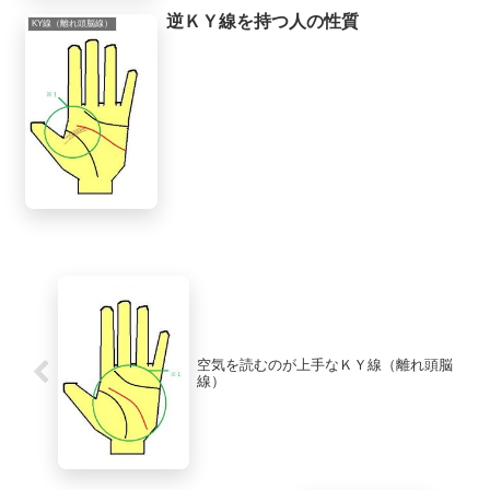
逆ＫＹ線を持つ人の性質
KY線（離れ頭脳線）
空気を読むのが上手なＫＹ線（離れ頭脳
線）