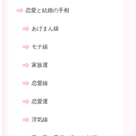
恋愛と結婚の手相
あげまん線
モテ線
家族運
恋愛線
恋愛運
浮気線