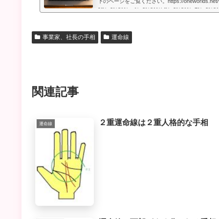
下のページをご覧ください。https://oneworlds.net
9f%e3%81%ae%e3%81%bf%e3%81%a7%e3%8
9b%b8%e9%91%91%e5%ae%9a/人生には
うのですが、いかなる場合でも、より良くするた
います。私自身、霊的存在から手相の知識や人生
事業家、社長の手相
運命線
もらったときに、人生で起こることには、想像してい
関連記事
２重運命線は２重人格的な手相
運命線