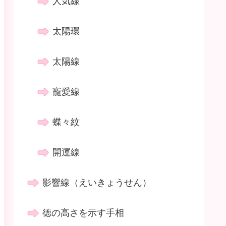
人気線
太陽環
太陽線
寵愛線
蝶々紋
開運線
影響線（えいきょうせん）
徳の高さを示す手相