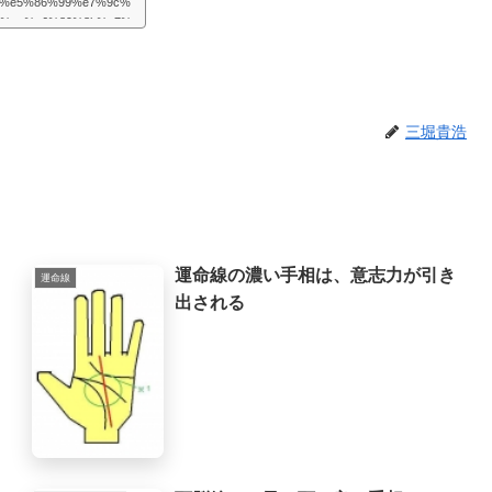
/%e5%86%99%e7%9c%
1%ae%e6%89%8b%e7%
様々な困難が起こるものだと思
めの道はあるものだと思
を取り巻く法則を教えて
たよりもず...
三堀貴浩
運命線の濃い手相は、意志力が引き
運命線
出される