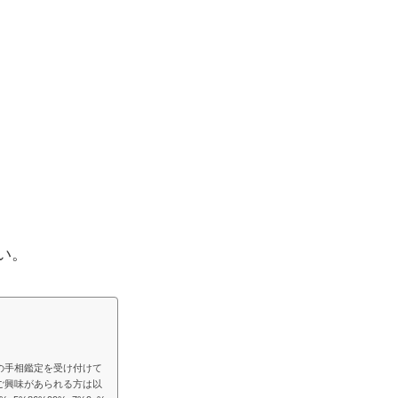
い。
の手相鑑定を受け付けて
ご興味があられる方は以