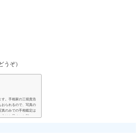
どうぞ）
ます。手相家の三堀貴浩
もおられるので、写真の
写真のみでの手相鑑定は
い方はお早めにお願いい
見して、手相鑑定結果を
鑑定では決まった料金と
い頂く形にします。（こ