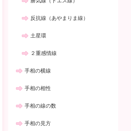
勝気線（ドエス線）
反抗線（あやまりま線）
土星環
２重感情線
手相の横線
手相の相性
手相の線の数
手相の見方