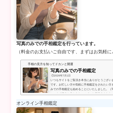
写真のみでの手相鑑定を行っています。
（料金のお支払いご自由です、まずはお気軽に
手相の見方を知ってドカンと開運
写真のみでの手相鑑定
🕒️2026年7月1日
いつもサイトをご覧頂き本当にありがとうござい
です。お忙しい方や気軽に手相鑑定をされたい方
みでの手相鑑定も始めることにいたしました。（
いつまで行うか分からないので、お申込みされた
たします。）お送り頂いた手相写真とご質問を拝
オンライン手相鑑定
メールにてお届けいたします。写真のみでの手相
言うものは無く、お好きな金額を鑑定後にお支払
のページの下部に、振込先が記載され...