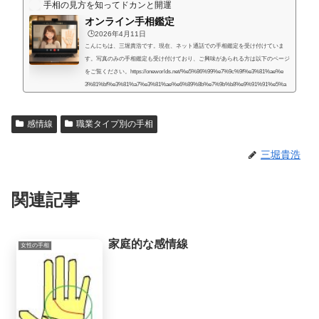
手相の見方を知ってドカンと開運
オンライン手相鑑定
🕒️2026年4月11日
こんにちは、三堀貴浩です。現在、ネット通話での手相鑑定を受け付けていま
す。写真のみの手相鑑定も受け付けており、ご興味があられる方は以下のページ
をご覧ください。https://oneworlds.net/%e5%86%99%e7%9c%9f%e3%81%ae%e
3%81%bf%e3%81%a7%e3%81%ae%e6%89%8b%e7%9b%b8%e9%91%91%e5%a
e%9a/人生には様々な困難が起こるものだと思うのですが、いかなる場合でも、
より良くするための道はあるものだと思います。私自身、霊的存在から手相の知
感情線
職業タイプ別の手相
識や人生を取り巻く法則を教えてもらったときに、人生で起こることには、想像
していたよりもず...
三堀貴浩
関連記事
家庭的な感情線
女性の手相