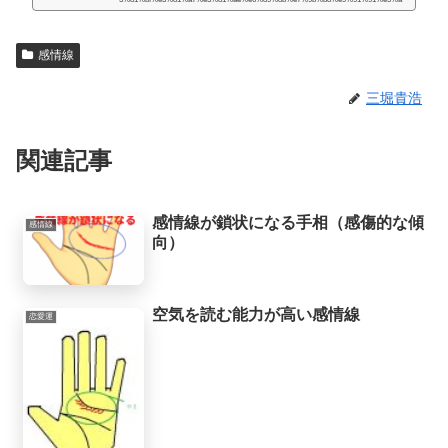
e%9a/人生には様々な困難が起こるものだと思うのですが、いかなる場合でも、
より良くするための道はあるものだと思います。私自身、霊的存在から手相の知
感情線
識や人生を取り巻く法則を教えてもらったときに、人生で起こることには、想像
していたよりもず...
三堀貴浩
関連記事
感情線が鎖状になる手相（感傷的な傾
感情線
向）
空気を読む能力が高い感情線
恋愛運