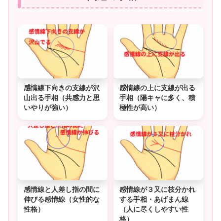
感情線下向きの支線が沢
感情線の上に支線が出る
山出る手相（共感力と思
手相（陽キャに多く、積
いやりが強い）
極性が高い）
感情線と人差し指の間に
感情線が３又に枝分かれ
伸びる感情線（女性的な
する手相・あげまん線
性格）
（人に尽くしやすい性
格）