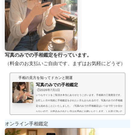
写真のみでの手相鑑定を行っています。
（料金のお支払いご自由です、まずはお気軽にどうぞ）
手相の見方を知ってドカンと開運
写真のみでの手相鑑定
🕒️2026年7月1日
いつもサイトをご覧頂き本当にありがとうございます。手相家の三堀貴浩です。
お忙しい方や気軽に手相鑑定をされたい方もおられるので、写真のみでの手相鑑
定も始めることにいたしました。（写真のみでの手相鑑定はいつまで行うか分か
らないので、お申込みされたい方はお早めにお願いいたします。）お送り頂いた
手相写真とご質問を拝見して、手相鑑定結果をメールにてお届けいたします。写
真のみでの手相鑑定では決まった料金と言うものは無く、お好きな金額を鑑定後
オンライン手相鑑定
にお支払い頂く形にします。（このページの下部に、振込先が記載され...