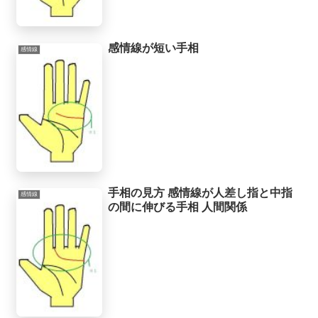
感情線が短い手相
感情線
手相の見方 感情線が人差し指と中指
感情線
の間に伸びる手相 人間関係