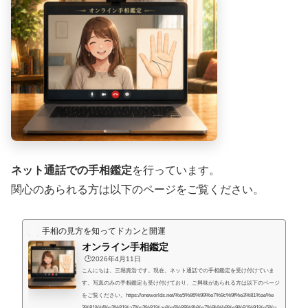
ネット通話での手相鑑定
を行っています。
関心のあられる方は以下のページをご覧ください。
手相の見方を知ってドカンと開運
オンライン手相鑑定
🕒️2026年4月11日
こんにちは、三堀貴浩です。現在、ネット通話での手相鑑定を受け付けていま
す。写真のみの手相鑑定も受け付けており、ご興味があられる方は以下のページ
をご覧ください。https://oneworlds.net/%e5%86%99%e7%9c%9f%e3%81%ae%e
3%81%bf%e3%81%a7%e3%81%ae%e6%89%8b%e7%9b%b8%e9%91%91%e5%a