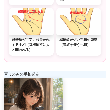
感情線が二又に枝分かれ
感情線が短い手相の恋愛
する手相（臨機応変に人
（束縛を嫌う手相）
と関われる）
写真のみの手相鑑定