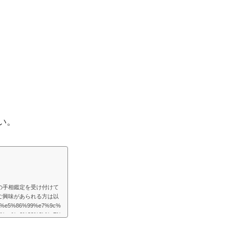
い。
の手相鑑定を受け付けて
ご興味があられる方は以
/%e5%86%99%e7%9c%
1%ae%e6%89%8b%e7%
様々な困難が起こるものだと思