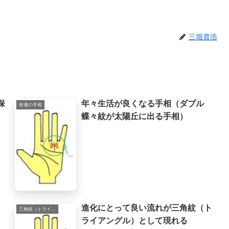
めの道はあるものだと思
を取り巻く法則を教えて
たよりもず...
三堀貴浩
保
年々生活が良くなる手相（ダブル
幸運の手相
蝶々紋が太陽丘に出る手相）
進化にとって良い流れが三角紋（ト
三角紋（トライアングル）
ライアングル）として現れる