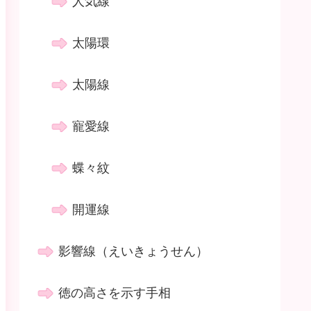
人気線
太陽環
太陽線
寵愛線
蝶々紋
開運線
影響線（えいきょうせん）
徳の高さを示す手相