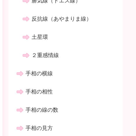
勝気線（ドエス線）
反抗線（あやまりま線）
土星環
２重感情線
手相の横線
手相の相性
手相の線の数
手相の見方