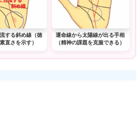
流する斜め線（徳
運命線から太陽線が出る手相
素直さを示す）
（精神の課題を克服できる）