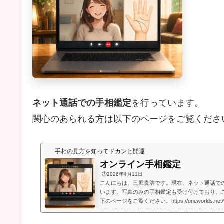
ネット通話での手相鑑定
を行っています。
関心のあられる方は以下のページをご覧くださ
手相の見方を知ってドカンと開運
オンライン手相鑑定
🕒️2026年4月11日
こんにちは、三堀貴浩です。現在、ネット通話で
います。写真のみの手相鑑定も受け付けており、
下のページをご覧ください。https://oneworlds.net
9f%e3%81%ae%e3%81%bf%e3%81%a7%e3%8
9b%b8%e9%91%91%e5%ae%9a/人生には