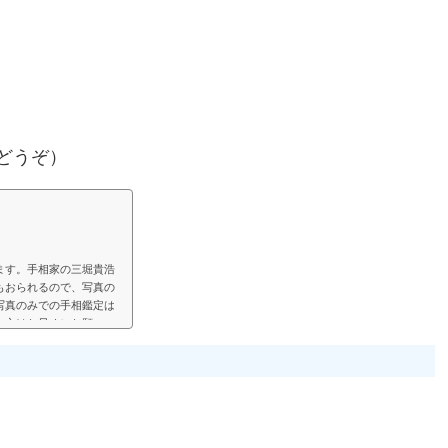
どうぞ）
ます。手相家の三堀貴浩
もおられるので、写真の
写真のみでの手相鑑定は
い方はお早めにお願いい
見して、手相鑑定結果を
鑑定では決まった料金と
い頂く形にします。（こ