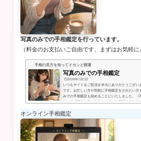
写真のみでの手相鑑定を行っています。
（料金のお支払いご自由です、まずはお気軽に
手相の見方を知ってドカンと開運
写真のみでの手相鑑定
🕒️2026年7月1日
いつもサイトをご覧頂き本当にありがとうござい
です。お忙しい方や気軽に手相鑑定をされたい方
みでの手相鑑定も始めることにいたしました。（
いつまで行うか分からないので、お申込みされた
たします。）お送り頂いた手相写真とご質問を拝
オンライン手相鑑定
メールにてお届けいたします。写真のみでの手相
言うものは無く、お好きな金額を鑑定後にお支払
のページの下部に、振込先が記載され...