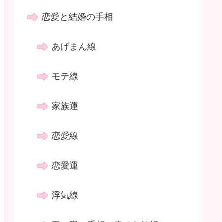
恋愛と結婚の手相
あげまん線
モテ線
家族運
恋愛線
恋愛運
浮気線