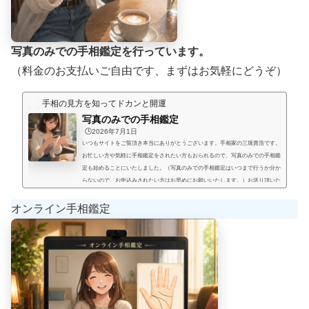
写真のみでの手相鑑定を行っています。
（料金のお支払いご自由です、まずはお気軽にどうぞ）
手相の見方を知ってドカンと開運
写真のみでの手相鑑定
🕒️2026年7月1日
いつもサイトをご覧頂き本当にありがとうございます。手相家の三堀貴浩です。
お忙しい方や気軽に手相鑑定をされたい方もおられるので、写真のみでの手相鑑
定も始めることにいたしました。（写真のみでの手相鑑定はいつまで行うか分か
らないので、お申込みされたい方はお早めにお願いいたします。）お送り頂いた
手相写真とご質問を拝見して、手相鑑定結果をメールにてお届けいたします。写
真のみでの手相鑑定では決まった料金と言うものは無く、お好きな金額を鑑定後
オンライン手相鑑定
にお支払い頂く形にします。（このページの下部に、振込先が記載され...