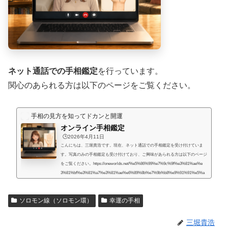
ネット通話での手相鑑定
を行っています。
関心のあられる方は以下のページをご覧ください。
手相の見方を知ってドカンと開運
オンライン手相鑑定
🕒️2026年4月11日
こんにちは、三堀貴浩です。現在、ネット通話での手相鑑定を受け付けていま
す。写真のみの手相鑑定も受け付けており、ご興味があられる方は以下のページ
をご覧ください。https://oneworlds.net/%e5%86%99%e7%9c%9f%e3%81%ae%e
3%81%bf%e3%81%a7%e3%81%ae%e6%89%8b%e7%9b%b8%e9%91%91%e5%a
e%9a/人生には様々な困難が起こるものだと思うのですが、いかなる場合でも、
より良くするための道はあるものだと思います。私自身、霊的存在から手相の知
ソロモン線（ソロモン環）
幸運の手相
識や人生を取り巻く法則を教えてもらったときに、人生で起こることには、想像
していたよりもず...
三堀貴浩