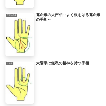
運命線の大吉相～よく根をはる運命線
幸運の手相
の手相～
太陽環は無私の精神を持つ手相
太陽環