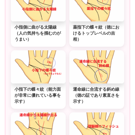
小指側に曲がる太陽線
薬指下の蝶々紋（徳にお
（人の気持ちを掴むのが
けるトップレベルの吉
うまい）
相）
小指下の蝶々紋（能力面
運命線に合流する斜め線
が非常に優れている事を
（徳の証であり素直さを
示す）
示す）