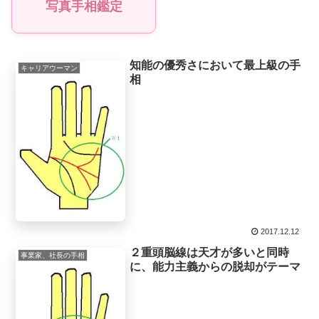
写真手相鑑定
知能の優秀さにおいて最上級の手
キャリアウーマン
相
2017.12.12
２重頭脳線は天才が多いと同時
事業家、社長の手相
に、能力主義からの脱却がテーマ