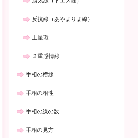
勝気線（ドエス線）
反抗線（あやまりま線）
土星環
２重感情線
手相の横線
手相の相性
手相の線の数
手相の見方