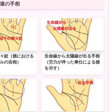
連の手相
々紋（徳における
生命線から太陽線が出る手相
ルの吉相）
（労力が伴った奉仕による徳
を示す）