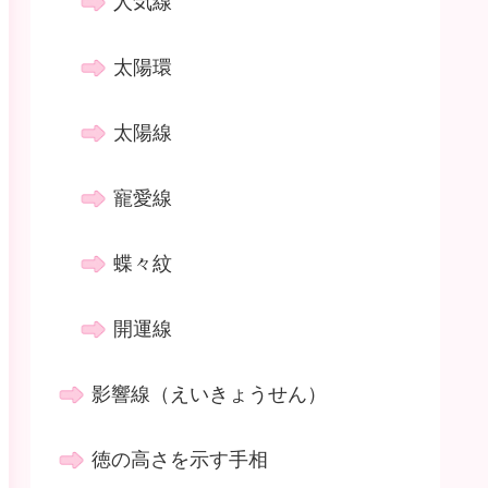
人気線
太陽環
太陽線
寵愛線
蝶々紋
開運線
影響線（えいきょうせん）
徳の高さを示す手相