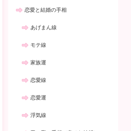
恋愛と結婚の手相
あげまん線
モテ線
家族運
恋愛線
恋愛運
浮気線