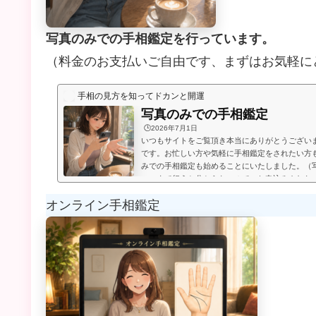
写真のみでの手相鑑定を行っています。
（料金のお支払いご自由です、まずはお気軽に
手相の見方を知ってドカンと開運
写真のみでの手相鑑定
🕒️2026年7月1日
いつもサイトをご覧頂き本当にありがとうござい
です。お忙しい方や気軽に手相鑑定をされたい方
みでの手相鑑定も始めることにいたしました。（
いつまで行うか分からないので、お申込みされた
たします。）お送り頂いた手相写真とご質問を拝
オンライン手相鑑定
メールにてお届けいたします。写真のみでの手相
言うものは無く、お好きな金額を鑑定後にお支払
のページの下部に、振込先が記載され...