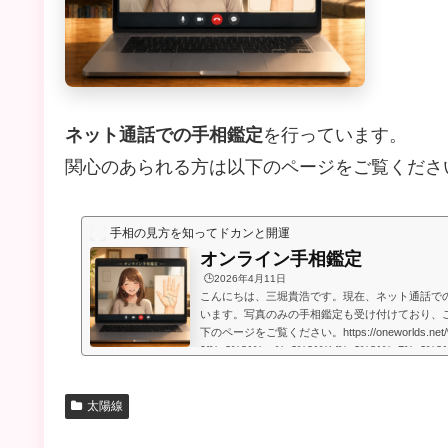
ネット通話での手相鑑定
を行っています。
関心のあられる方は以下のページをご覧くださ
手相の見方を知ってドカンと開運
オンライン手相鑑定
🕒️2026年4月11日
こんにちは、三堀貴浩です。現在、ネット通話で
います。写真のみの手相鑑定も受け付けており、
下のページをご覧ください。https://oneworlds.net
9f%e3%81%ae%e3%81%bf%e3%81%a7%e3%8
9b%b8%e9%91%91%e5%ae%9a/人生には
うのですが、いかなる場合でも、より良くするた
います。私自身、霊的存在から手相の知識や人生
太陽線
もらったときに、人生で起こることには、想像してい