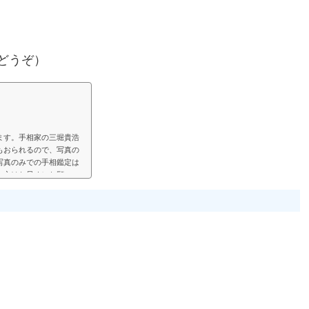
どうぞ）
ます。手相家の三堀貴浩
もおられるので、写真の
写真のみでの手相鑑定は
い方はお早めにお願いい
見して、手相鑑定結果を
鑑定では決まった料金と
い頂く形にします。（こ