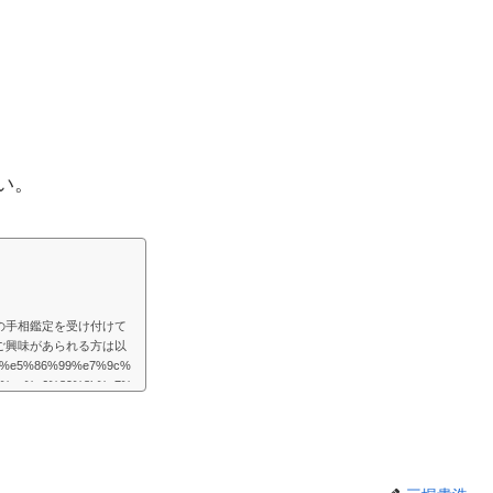
い。
の手相鑑定を受け付けて
ご興味があられる方は以
/%e5%86%99%e7%9c%
1%ae%e6%89%8b%e7%
様々な困難が起こるものだと思
めの道はあるものだと思
を取り巻く法則を教えて
たよりもず...