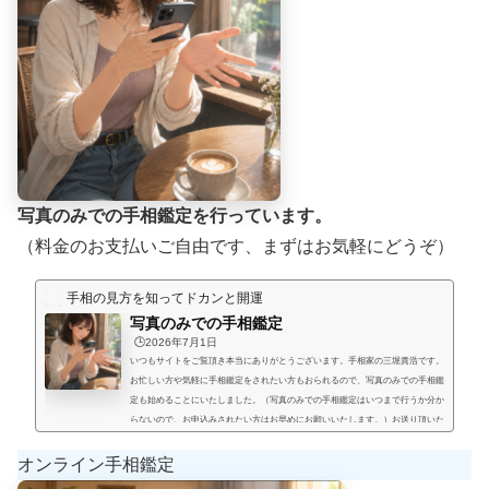
写真のみでの手相鑑定を行っています。
（料金のお支払いご自由です、まずはお気軽にどうぞ）
手相の見方を知ってドカンと開運
写真のみでの手相鑑定
🕒️2026年7月1日
いつもサイトをご覧頂き本当にありがとうございます。手相家の三堀貴浩です。
お忙しい方や気軽に手相鑑定をされたい方もおられるので、写真のみでの手相鑑
定も始めることにいたしました。（写真のみでの手相鑑定はいつまで行うか分か
らないので、お申込みされたい方はお早めにお願いいたします。）お送り頂いた
手相写真とご質問を拝見して、手相鑑定結果をメールにてお届けいたします。写
真のみでの手相鑑定では決まった料金と言うものは無く、お好きな金額を鑑定後
オンライン手相鑑定
にお支払い頂く形にします。（このページの下部に、振込先が記載され...