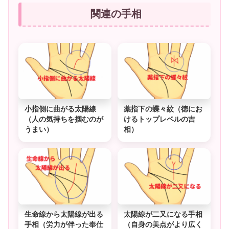
関連の手相
小指側に曲がる太陽線
薬指下の蝶々紋（徳にお
（人の気持ちを掴むのが
けるトップレベルの吉
うまい）
相）
生命線から太陽線が出る
太陽線が二又になる手相
手相（労力が伴った奉仕
（自身の美点がより広く