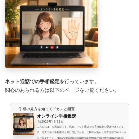
ネット通話での手相鑑定
を行っています。
関心のあられる方は以下のページをご覧ください。
手相の見方を知ってドカンと開運
オンライン手相鑑定
🕒️2026年4月11日
こんにちは、三堀貴浩です。現在、ネット通話での手相鑑定を受け付けていま
す。写真のみの手相鑑定も受け付けており、ご興味があられる方は以下のページ
をご覧ください。https://oneworlds.net/%e5%86%99%e7%9c%9f%e3%81%ae%e