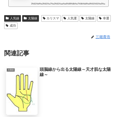
3%81%bf%e3%81%a7%e3%81%ae%e6%89%8b%e7%9b%b8%e9%91%91%e5%a
e%9a/人生には様々な困難が起こるものだと思うのですが、いかなる場合でも、
より良くするための道はあるものだと思います。私自身、霊的存在から手相の知
人気線
太陽線
カリスマ
人気運
太陽線
幸運
識や人生を取り巻く法則を教えてもらったときに、人生で起こることには、想像
していたよりもず...
成功
三堀貴浩
関連記事
頭脳線から出る太陽線～天才肌な太陽
太陽線
線～