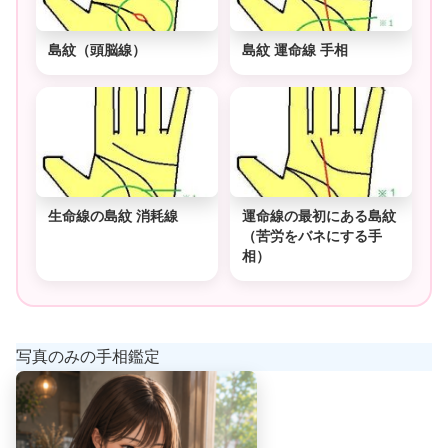
島紋（頭脳線）
島紋 運命線 手相
生命線の島紋 消耗線
運命線の最初にある島紋
（苦労をバネにする手
相）
写真のみの手相鑑定