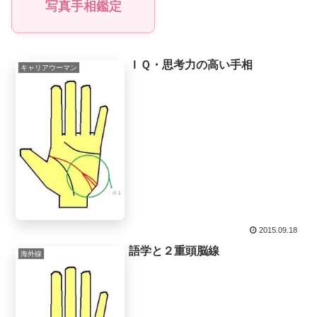
写真手相鑑定
ＩＱ・思考力の高い手相
キャリアウーマン
2015.09.18
語学と２重頭脳線
海外線