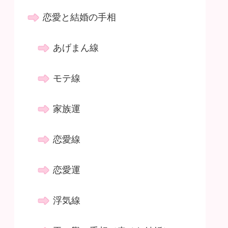
恋愛と結婚の手相
あげまん線
モテ線
家族運
恋愛線
恋愛運
浮気線