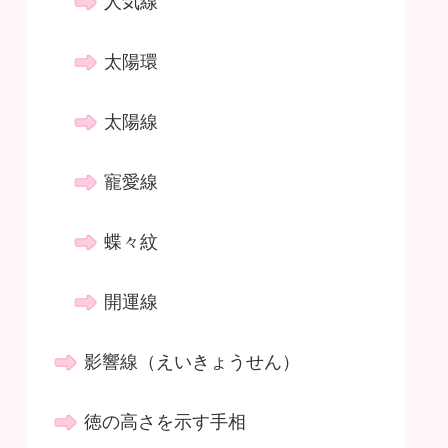
人気線
太陽環
太陽線
寵愛線
蝶々紋
開運線
影響線（えいきょうせん）
徳の高さを示す手相