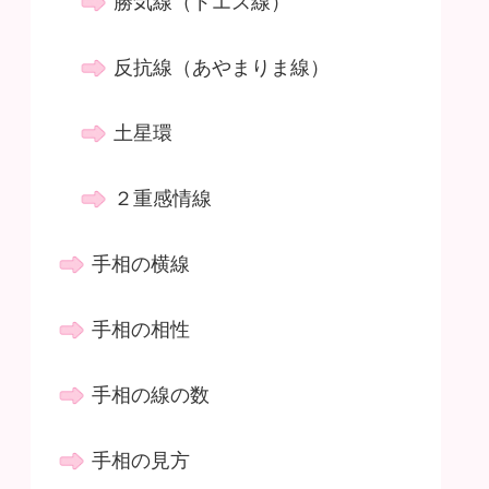
勝気線（ドエス線）
反抗線（あやまりま線）
土星環
２重感情線
手相の横線
手相の相性
手相の線の数
手相の見方