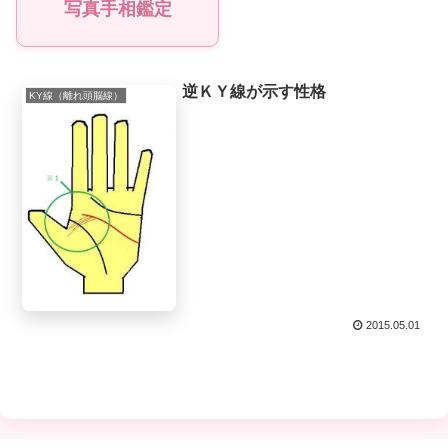
写真手相鑑定
逆ＫＹ線が示す性格
KY線（離れ頭脳線）
2015.05.01