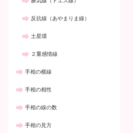
勝気線（ドエス線）
反抗線（あやまりま線）
土星環
２重感情線
手相の横線
手相の相性
手相の線の数
手相の見方