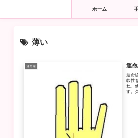
ホーム
薄い
運命
運命線
運命
軟性
ね。
す。