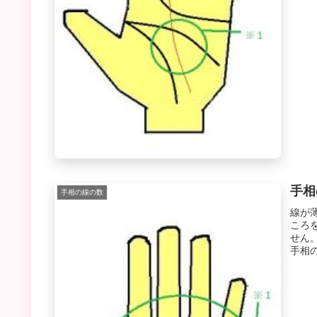
手相
手相の線の数
線が
ころ
せん
手相