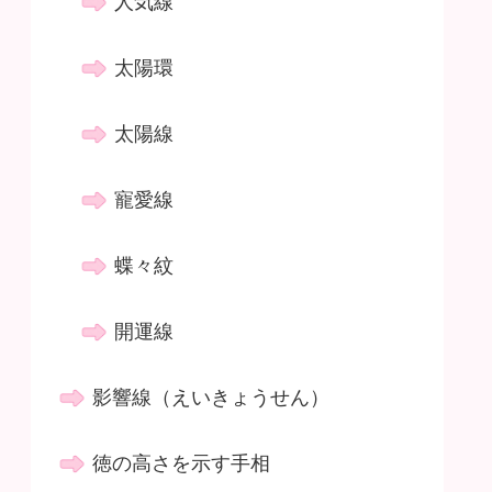
人気線
太陽環
太陽線
寵愛線
蝶々紋
開運線
影響線（えいきょうせん）
徳の高さを示す手相