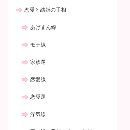
恋愛と結婚の手相
あげまん線
モテ線
家族運
恋愛線
恋愛運
浮気線