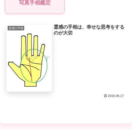
写真手相鑑定
霊感の手相は、幸せな思考をする
霊感の手相
のが大切
2015.06.17