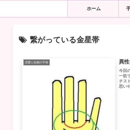
ホーム
繋がっている金星帯
異性
恋愛と結婚の手相
今回
一筋
チス
思い