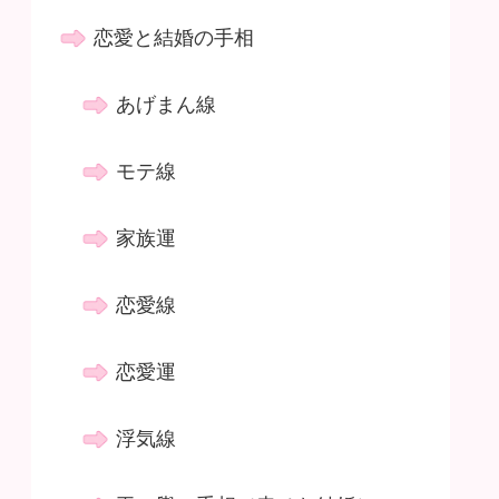
恋愛と結婚の手相
あげまん線
モテ線
家族運
恋愛線
恋愛運
浮気線