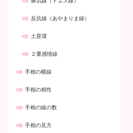
勝気線（ドエス線）
反抗線（あやまりま線）
土星環
２重感情線
手相の横線
手相の相性
手相の線の数
手相の見方