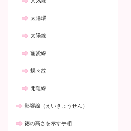
人気線
太陽環
太陽線
寵愛線
蝶々紋
開運線
影響線（えいきょうせん）
徳の高さを示す手相