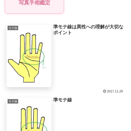
写真手相鑑定
準モテ線は異性への理解が大切な
モテ線
ポイント
2017.11.29
準モテ線
モテ線