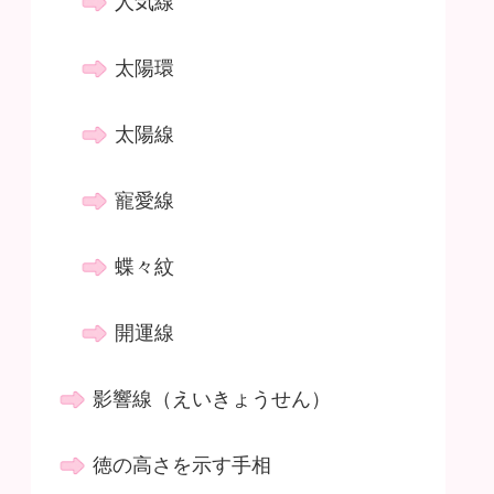
人気線
太陽環
太陽線
寵愛線
蝶々紋
開運線
影響線（えいきょうせん）
徳の高さを示す手相