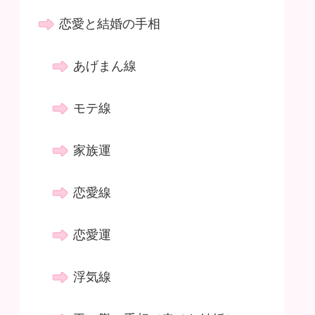
恋愛と結婚の手相
あげまん線
モテ線
家族運
恋愛線
恋愛運
浮気線