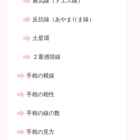
勝気線（ドエス線）
反抗線（あやまりま線）
土星環
２重感情線
手相の横線
手相の相性
手相の線の数
手相の見方