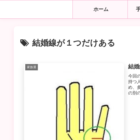
ホーム
結婚線が１つだけある
結婚
家族運
今回
持つ
め、
の別