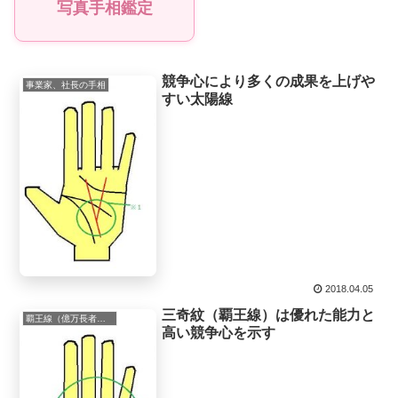
写真手相鑑定
競争心により多くの成果を上げや
事業家、社長の手相
すい太陽線
2018.04.05
三奇紋（覇王線）は優れた能力と
覇王線（億万長者の相、三奇紋、三喜線）
高い競争心を示す