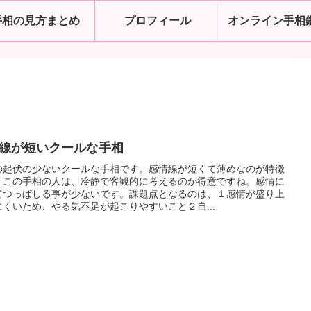
手相の見方まとめ
プロフィール
オンライン手相
線が短いクールな手相
の起伏の少ないクールな手相です。感情線が短くて薄めなのが特徴
。この手相の人は、冷静で客観的に考えるのが得意ですね。感情に
てつっぱしる事が少ないです。課題点となるのは、１感情が盛り上
にくいため、やる気不足が起こりやすいこと２自...