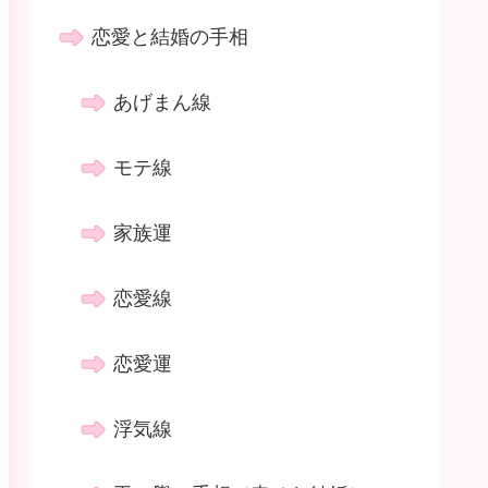
恋愛と結婚の手相
あげまん線
モテ線
家族運
恋愛線
恋愛運
浮気線