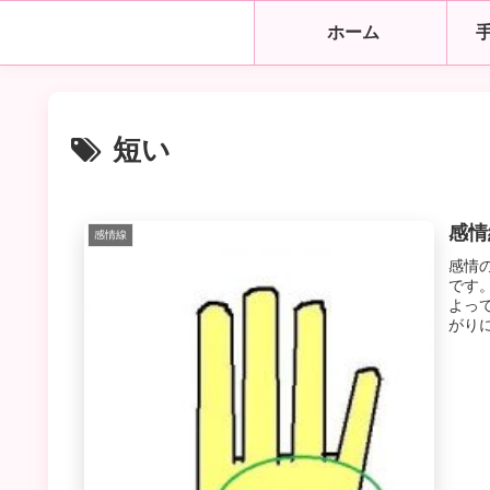
ホーム
短い
感情
感情線
感情
です
よっ
がり