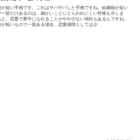
線が短い手相です。これはサバサバした手相ですね。結婚線が短い
が一筋だけあるのは、細かいことにとらわれにくい性格も示しま
あと、恋愛で夢中になれることがやや少ない傾向もあるんですね。
線が短いもので一筋ある場合、恋愛感情としては少...