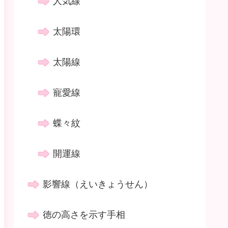
人気線
太陽環
太陽線
寵愛線
蝶々紋
開運線
影響線（えいきょうせん）
徳の高さを示す手相