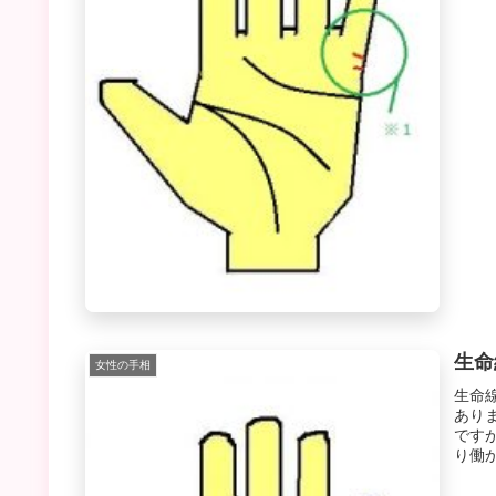
生命
女性の手相
生命
あり
です
り働