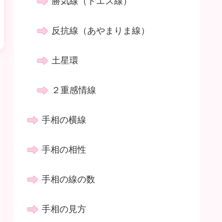
勝気線（ドエス線）
反抗線（あやまりま線）
土星環
２重感情線
手相の横線
手相の相性
手相の線の数
手相の見方