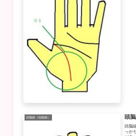
頭脳
頭脳線（知能線）
頭脳
っか