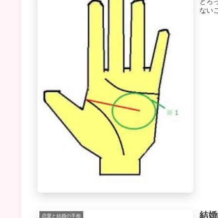
どろ
ない
結婚
恋愛と結婚の手相