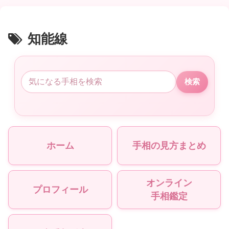
知能線
検索
ホーム
手相の見方まとめ
オンライン
プロフィール
手相鑑定