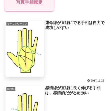
写真手相鑑定
運命線が直線にでる手相は自力で
キャリアウーマン
成功しやすい
2017.11.22
感情線が直線に長く伸びる手相
感情線
は、感情的だが忍耐強い