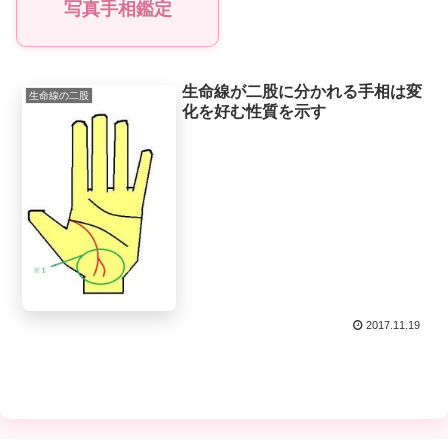
写真手相鑑定
生命線が二股に分かれる手相は変
生命線の二股
化を好む性質を示す
2017.11.19