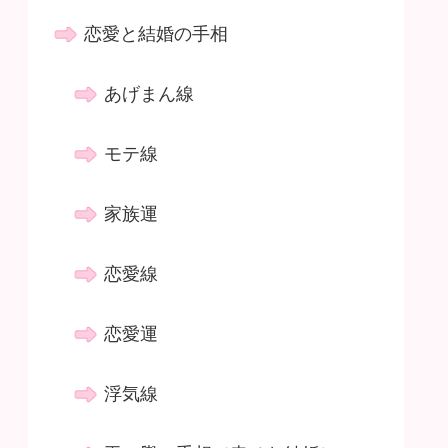
恋愛と結婚の手相
あげまん線
モテ線
家族運
恋愛線
恋愛運
浮気線