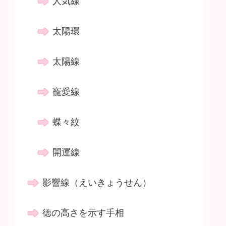
人気線
太陽環
太陽線
寵愛線
蝶々紋
開運線
影響線（えいきょうせん）
徳の高さを示す手相