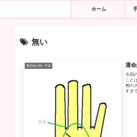
ホーム
無い
運命
運命線が無い手相
今回
こと
相の
すぎ