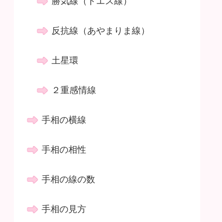
勝気線（ドエス線）
反抗線（あやまりま線）
土星環
２重感情線
手相の横線
手相の相性
手相の線の数
手相の見方