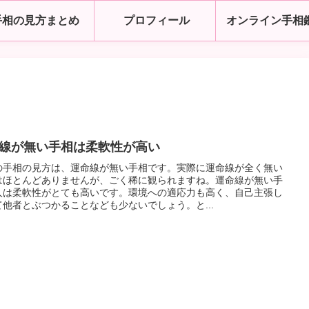
手相の見方まとめ
プロフィール
オンライン手相
線が無い手相は柔軟性が高い
の手相の見方は、運命線が無い手相です。実際に運命線が全く無い
はほとんどありませんが、ごく稀に観られますね。運命線が無い手
人は柔軟性がとても高いです。環境への適応力も高く、自己主張し
て他者とぶつかることなども少ないでしょう。と...