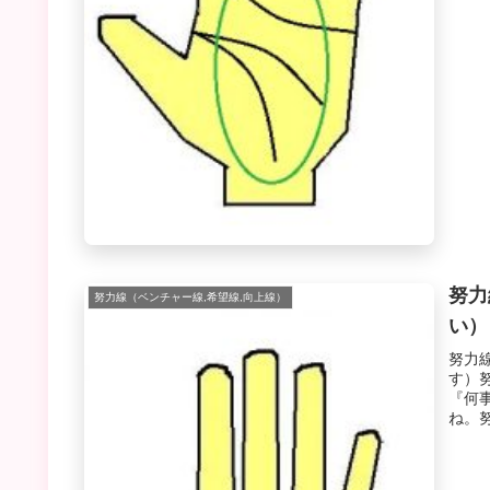
努力
努力線（ベンチャー線,希望線,向上線）
い）
努力
す）
『何
ね。