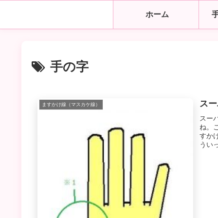
ホーム
手の字
スー
ますかけ線（マスカケ線）
スー
ね。
すか
うい