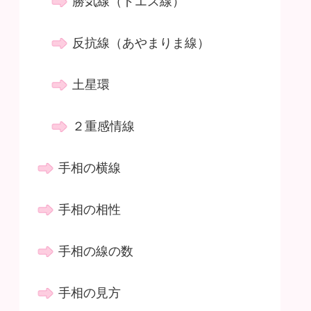
勝気線（ドエス線）
反抗線（あやまりま線）
土星環
２重感情線
手相の横線
手相の相性
手相の線の数
手相の見方