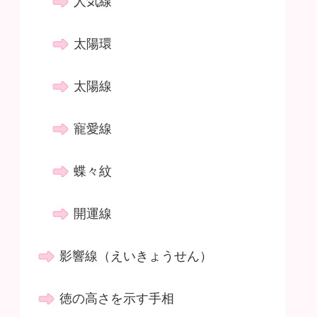
人気線
太陽環
太陽線
寵愛線
蝶々紋
開運線
影響線（えいきょうせん）
徳の高さを示す手相