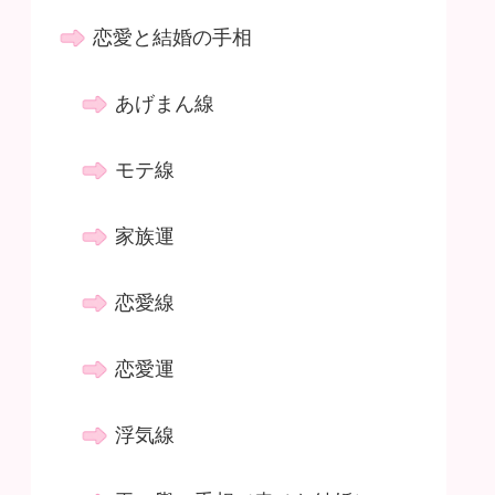
恋愛と結婚の手相
あげまん線
モテ線
家族運
恋愛線
恋愛運
浮気線