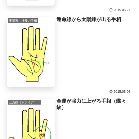
2015.06.27
運命線から太陽線が出る手相
事業家、社長の手相
2015.05.06
金運が強力に上がる手相（蝶々
三角紋（トライアングル）
紋）