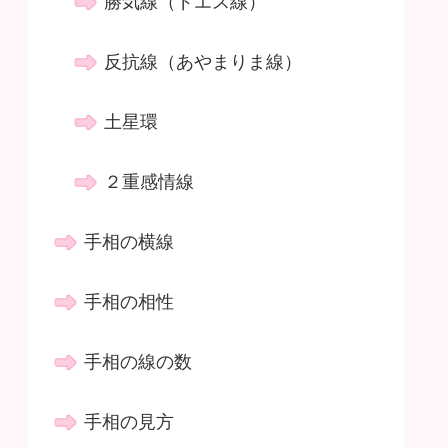
勝気線（ドエス線）
反抗線（あやまりま線）
土星環
２重感情線
手相の横線
手相の相性
手相の線の数
手相の見方