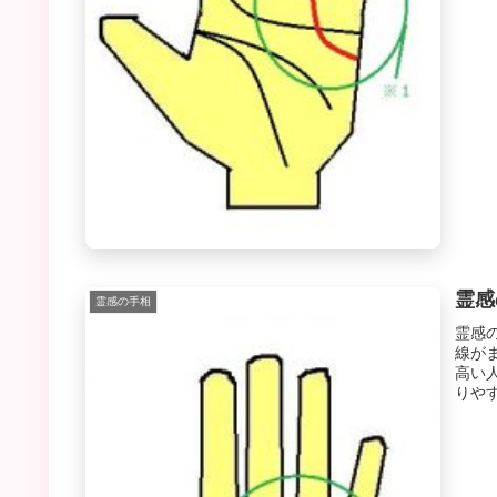
霊感
霊感の手相
霊感
線が
高い
りやす