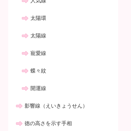
人気線
太陽環
太陽線
寵愛線
蝶々紋
開運線
影響線（えいきょうせん）
徳の高さを示す手相