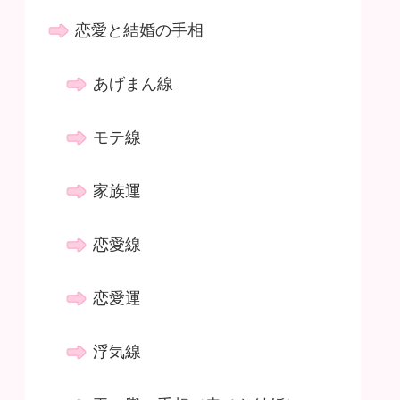
恋愛と結婚の手相
あげまん線
モテ線
家族運
恋愛線
恋愛運
浮気線