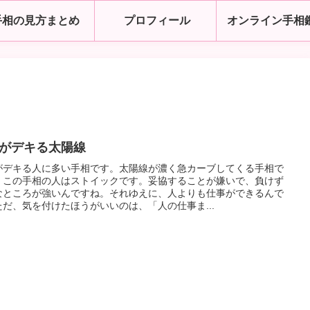
手相の見方まとめ
プロフィール
オンライン手相
がデキる太陽線
がデキる人に多い手相です。太陽線が濃く急カーブしてくる手相で
。この手相の人はストイックです。妥協することが嫌いで、負けず
なところが強いんですね。それゆえに、人よりも仕事ができるんで
ただ、気を付けたほうがいいのは、「人の仕事ま...