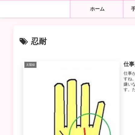
ホーム
忍耐
仕事
太陽線
仕事
すね
嫌い
す。