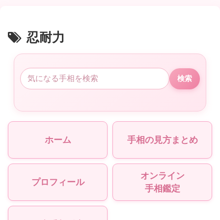
忍耐力
検索
ホーム
手相の見方まとめ
オンライン
プロフィール
手相鑑定