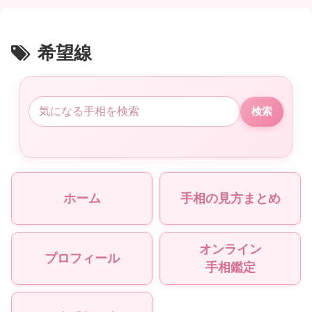
希望線
検索
ホーム
手相の見方まとめ
オンライン
プロフィール
手相鑑定