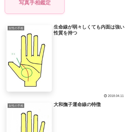
写真手相鑑定
生命線が弱々しくても内面は強い
女性の手相
性質を持つ
2018.04.11
大和撫子運命線の特徴
女性の手相