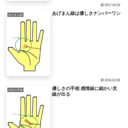
2017.04.29
あげまん線は優しさナンバーワン
あげまん線
2016.02.08
優しさの手相 感情線に細かい支
女性の手相
線が出る