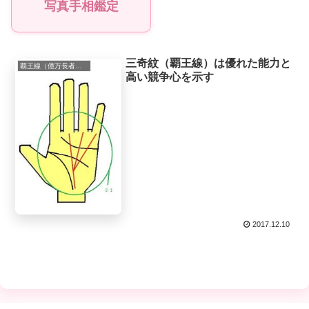
写真手相鑑定
三奇紋（覇王線）は優れた能力と
覇王線（億万長者の相、三奇紋、三喜線）
高い競争心を示す
2017.12.10