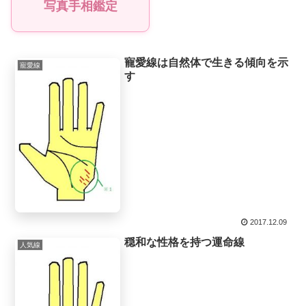
写真手相鑑定
寵愛線は自然体で生きる傾向を示
寵愛線
す
2017.12.09
穏和な性格を持つ運命線
人気線