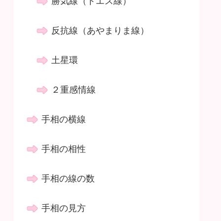
勝気線（ドエス線）
反抗線（あやまりま線）
土星環
２重感情線
手相の横線
手相の相性
手相の線の数
手相の見方