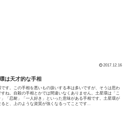
2017.12.16
環は天才的な手相
環です。この手相を悪いもの扱いする本は多いですが、そうは思わ
ですね。自殺の手相とかでは間違いなくありません。土星環は「こ
り」「忍耐」「一人好き」といった意味がある手相です。土星環が
なると、上のような資質が強くなるってことです...