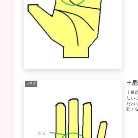
土星
土星環
土星
ない
だわ
強く