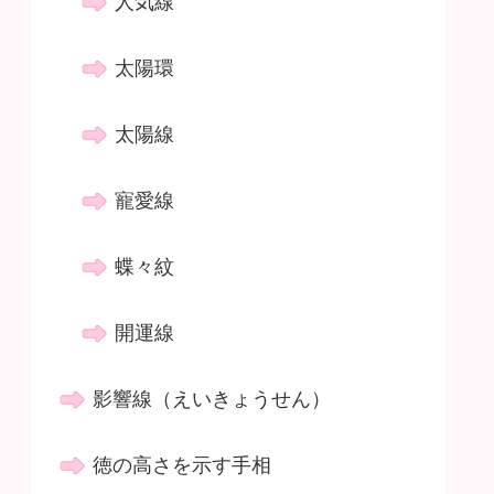
人気線
太陽環
太陽線
寵愛線
蝶々紋
開運線
影響線（えいきょうせん）
徳の高さを示す手相