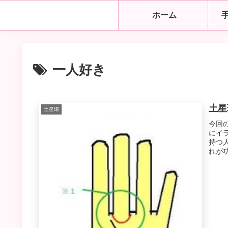
ホーム
一人好き
土星
土星環
今回
にイ
持つ
れが