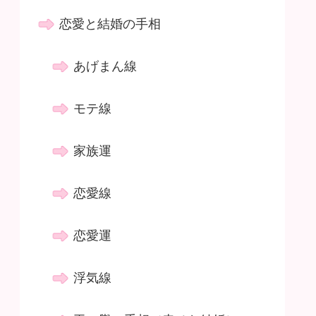
恋愛と結婚の手相
あげまん線
モテ線
家族運
恋愛線
恋愛運
浮気線