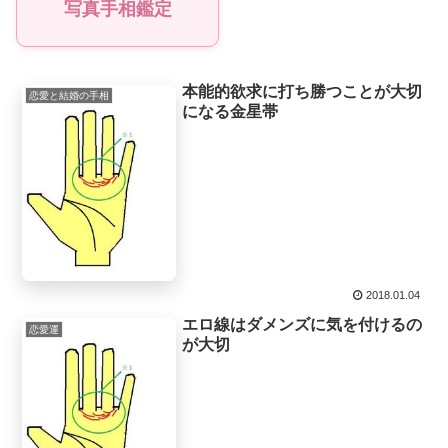
写真手相鑑定
本能的欲求に打ち勝つことが大切
恋愛と結婚の手相
になる金星帯
2018.01.04
エロ線はダメンズに気を付けるの
恋愛運
が大切