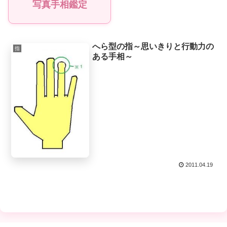
写真手相鑑定
へら型の指～思いきりと行動力の
指
ある手相～
2011.04.19