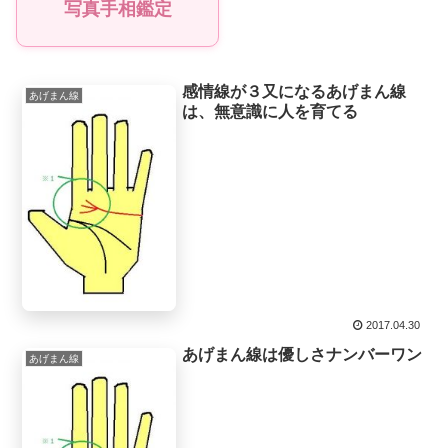
写真手相鑑定
感情線が３又になるあげまん線
あげまん線
は、無意識に人を育てる
2017.04.30
あげまん線は優しさナンバーワン
あげまん線