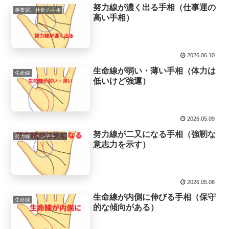
努力線が濃く出る手相（仕事運の
事業家、社長の手相
高い手相）
2026.06.10
生命線が弱い・薄い手相（体力は
生命線
低いけど強運）
2026.05.09
努力線が二又になる手相（強靭な
努力線（ベンチャー線,希望線,向上線）
意志力を示す）
2026.05.08
生命線が内側に伸びる手相（保守
生命線
的な傾向がある）