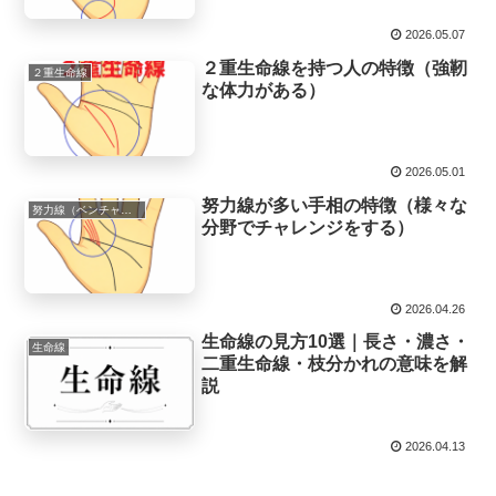
2026.05.07
２重生命線を持つ人の特徴（強靭
２重生命線
な体力がある）
2026.05.01
努力線が多い手相の特徴（様々な
努力線（ベンチャー線,希望線,向上線）
分野でチャレンジをする）
2026.04.26
生命線の見方10選｜長さ・濃さ・
生命線
二重生命線・枝分かれの意味を解
説
2026.04.13