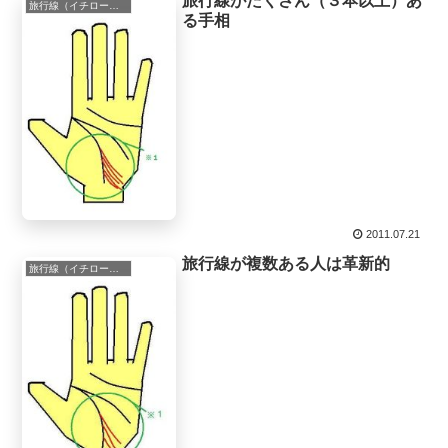
旅行線がたくさん（３本以上）あ
旅行線（イチロー線）
る手相
2011.07.21
旅行線が複数ある人は革新的
旅行線（イチロー線）