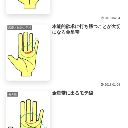
2018.04.04
本能的欲求に打ち勝つことが大切
恋愛と結婚の手相
になる金星帯
2018.01.04
金星帯に出るモテ線
モテ線