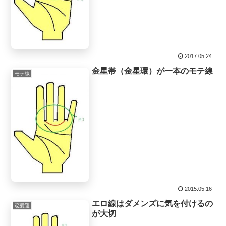
2017.05.24
金星帯（金星環）が一本のモテ線
モテ線
2015.05.16
エロ線はダメンズに気を付けるの
恋愛運
が大切