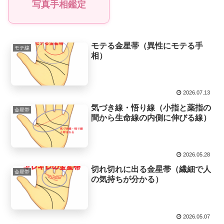
写真手相鑑定
モテる金星帯（異性にモテる手
モテ線
相）
2026.07.13
気づき線・悟り線（小指と薬指の
金星帯
間から生命線の内側に伸びる線）
2026.05.28
切れ切れに出る金星帯（繊細で人
金星帯
の気持ちが分かる）
2026.05.07