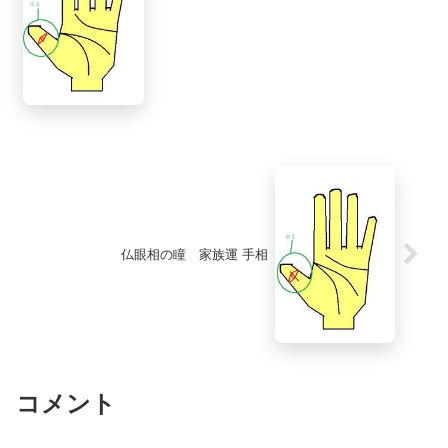
仏眼相の瞳 家族運 手相
コメント