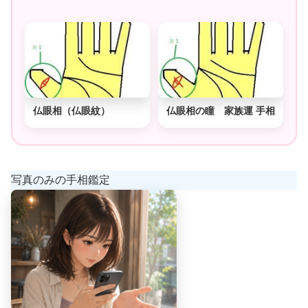
仏眼相（仏眼紋）
仏眼相の瞳 家族運 手相
写真のみの手相鑑定