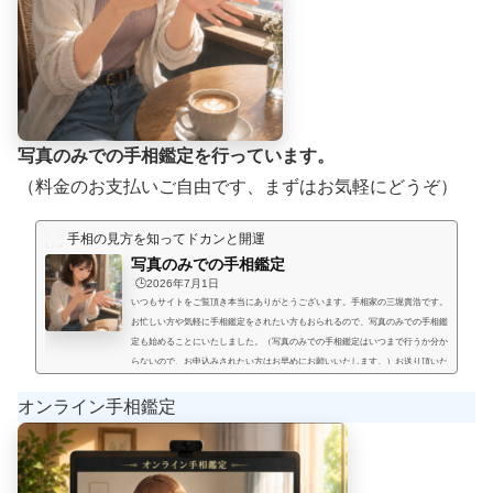
写真のみでの手相鑑定を行っています。
（料金のお支払いご自由です、まずはお気軽にどうぞ）
手相の見方を知ってドカンと開運
写真のみでの手相鑑定
🕒️2026年7月1日
いつもサイトをご覧頂き本当にありがとうございます。手相家の三堀貴浩です。
お忙しい方や気軽に手相鑑定をされたい方もおられるので、写真のみでの手相鑑
定も始めることにいたしました。（写真のみでの手相鑑定はいつまで行うか分か
らないので、お申込みされたい方はお早めにお願いいたします。）お送り頂いた
手相写真とご質問を拝見して、手相鑑定結果をメールにてお届けいたします。写
真のみでの手相鑑定では決まった料金と言うものは無く、お好きな金額を鑑定後
オンライン手相鑑定
にお支払い頂く形にします。（このページの下部に、振込先が記載され...