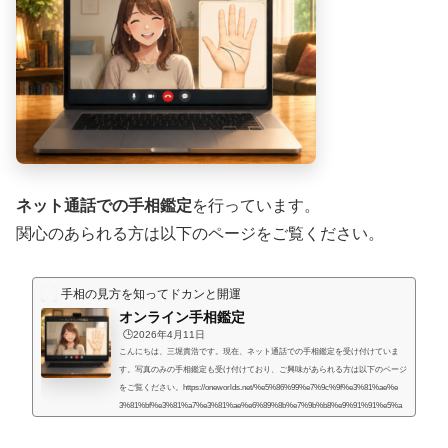
ネット通話での手相鑑定
を行っています。
関心のあられる方は以下のページをご覧ください。
手相の見方を知ってドカンと開運
オンライン手相鑑定
🕒️2026年4月11日
こんにちは、三堀貴浩です。現在、ネット通話での手相鑑定を受け付けていま
す。写真のみの手相鑑定も受け付けており、ご興味があられる方は以下のページ
をご覧ください。https://oneworlds.net/%e5%86%99%e7%9c%9f%e3%81%ae%e
3%81%bf%e3%81%a7%e3%81%ae%e6%89%8b%e7%9b%b8%e9%91%91%e5%a
e%9a/人生には様々な困難が起こるものだと思うのですが、いかなる場合でも、
より良くするための道はあるものだと思います。私自身、霊的存在から手相の知