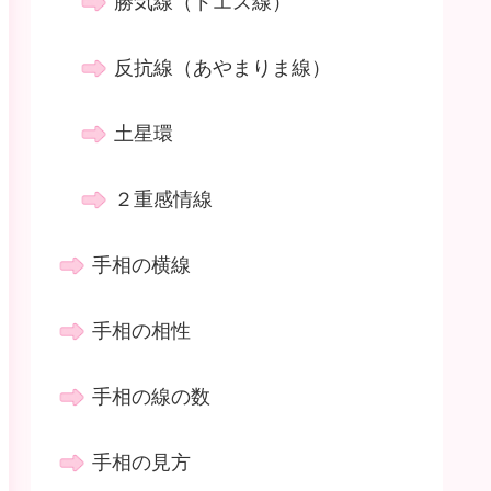
勝気線（ドエス線）
反抗線（あやまりま線）
土星環
２重感情線
手相の横線
手相の相性
手相の線の数
手相の見方