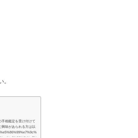
い。
の手相鑑定を受け付けて
ご興味があられる方は以
/%e5%86%99%e7%9c%
1%ae%e6%89%8b%e7%