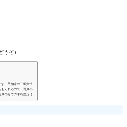
どうぞ）
ます。手相家の三堀貴浩
もおられるので、写真の
写真のみでの手相鑑定は
い方はお早めにお願いい
見して、手相鑑定結果を
鑑定では決まった料金と
い頂く形にします。（こ