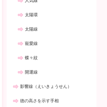
人気線
太陽環
太陽線
寵愛線
蝶々紋
開運線
影響線（えいきょうせん）
徳の高さを示す手相