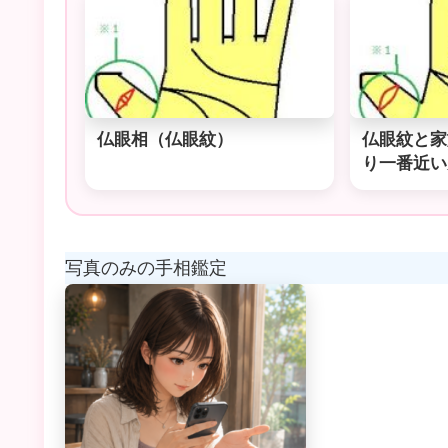
仏眼相（仏眼紋）
仏眼紋と家
り一番近い
写真のみの手相鑑定