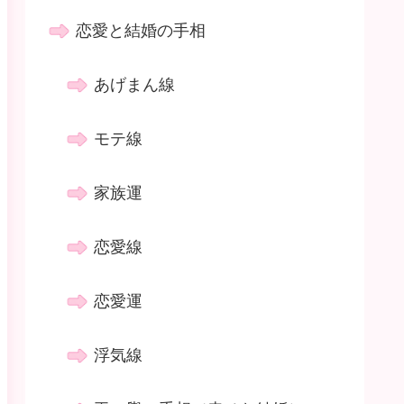
恋愛と結婚の手相
あげまん線
モテ線
家族運
恋愛線
恋愛運
浮気線