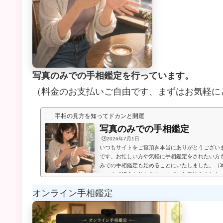
写真のみでの手相鑑定を行っています。
（料金のお支払いご自由です、まずはお気軽に
手相の見方を知ってドカンと開運
写真のみでの手相鑑定
🕒️2026年7月1日
いつもサイトをご覧頂き本当にありがとうござい
です。お忙しい方や気軽に手相鑑定をされたい方
みでの手相鑑定も始めることにいたしました。（
いつまで行うか分からないので、お申込みされた
たします。）お送り頂いた手相写真とご質問を拝
オンライン手相鑑定
メールにてお届けいたします。写真のみでの手相
言うものは無く、お好きな金額を鑑定後にお支払
のページの下部に、振込先が記載され...