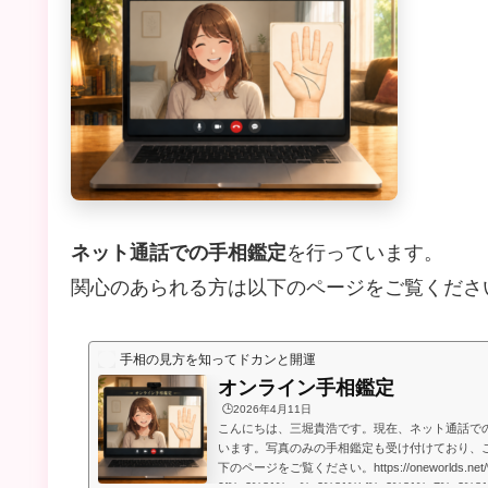
ネット通話での手相鑑定
を行っています。
関心のあられる方は以下のページをご覧くださ
手相の見方を知ってドカンと開運
オンライン手相鑑定
🕒️2026年4月11日
こんにちは、三堀貴浩です。現在、ネット通話で
います。写真のみの手相鑑定も受け付けており、
下のページをご覧ください。https://oneworlds.net
9f%e3%81%ae%e3%81%bf%e3%81%a7%e3%8