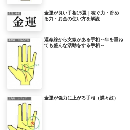
金運が良い手相15選｜稼ぐ力・貯め
金運の手相
る力・お金の使い方を解説
運命線から支線がある手相～年を重ね
事業家、社長の手相
ても盛んな活動をする手相～
金運が強力に上がる手相（蝶々紋）
三角紋（トライアングル）