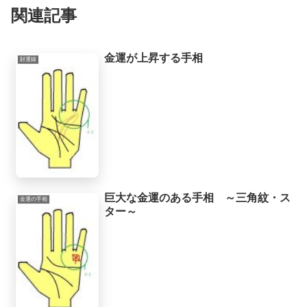
関連記事
金運が上昇する手相
財運線
巨大な金運のある手相 ～三角紋・ス
金運の手相
ター～