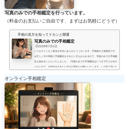
写真のみでの手相鑑定を行っています。
（料金のお支払いご自由です、まずはお気軽にどうぞ）
手相の見方を知ってドカンと開運
写真のみでの手相鑑定
🕒️2026年7月1日
いつもサイトをご覧頂き本当にありがとうございます。手相家の三堀貴浩です。
お忙しい方や気軽に手相鑑定をされたい方もおられるので、写真のみでの手相鑑
定も始めることにいたしました。（写真のみでの手相鑑定はいつまで行うか分か
らないので、お申込みされたい方はお早めにお願いいたします。）お送り頂いた
手相写真とご質問を拝見して、手相鑑定結果をメールにてお届けいたします。写
真のみでの手相鑑定では決まった料金と言うものは無く、お好きな金額を鑑定後
オンライン手相鑑定
にお支払い頂く形にします。（このページの下部に、振込先が記載され...