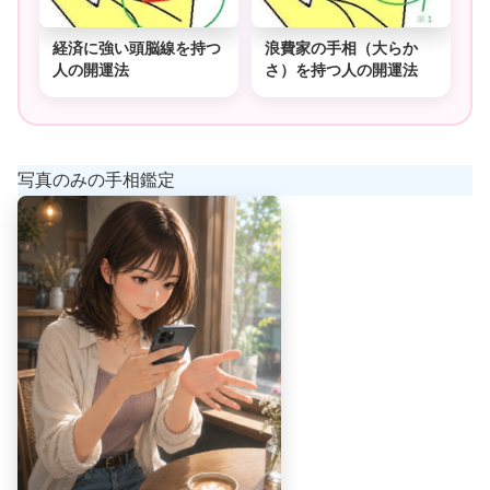
経済に強い頭脳線を持つ
浪費家の手相（大らか
人の開運法
さ）を持つ人の開運法
写真のみの手相鑑定