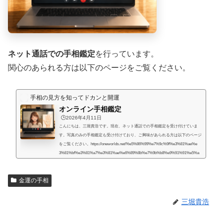
ネット通話での手相鑑定
を行っています。
関心のあられる方は以下のページをご覧ください。
手相の見方を知ってドカンと開運
オンライン手相鑑定
🕒️2026年4月11日
こんにちは、三堀貴浩です。現在、ネット通話での手相鑑定を受け付けていま
す。写真のみの手相鑑定も受け付けており、ご興味があられる方は以下のページ
をご覧ください。https://oneworlds.net/%e5%86%99%e7%9c%9f%e3%81%ae%e
3%81%bf%e3%81%a7%e3%81%ae%e6%89%8b%e7%9b%b8%e9%91%91%e5%a
e%9a/人生には様々な困難が起こるものだと思うのですが、いかなる場合でも、
より良くするための道はあるものだと思います。私自身、霊的存在から手相の知
金運の手相
識や人生を取り巻く法則を教えてもらったときに、人生で起こることには、想像
していたよりもず...
三堀貴浩