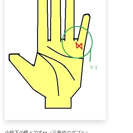
小指下の蝶々です
（三角紋のダブル）