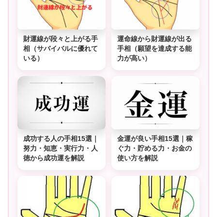
財運線が段々と上がる手
運命線から財運線が出る
相（サバイバルに優れて
手相（願望を達成する能
いる）
力が高い）
成功する人の手相15選｜
金運が良い手相15選｜稼
努力・知恵・実行力・人
ぐ力・貯める力・お金の
徳から成功運を解説
使い方を解説