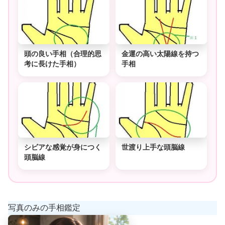
頭の良い手相（合理的思
金運の高い太陽線を持つ
考に長けた手相）
手相
シビアな感覚が身につく
世渡り上手な頭脳線
頭脳線
写真のみの手相鑑定