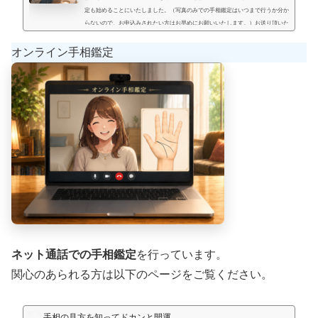
定も始めることにいたしました。（写真のみでの手相鑑定はいつまで行うか分か
らないので、お申込みされたい方はお早めにお願いいたします。）お送り頂いた
手相写真とご質問を拝見して、手相鑑定結果をメールにてお届けいたします。写
真のみでの手相鑑定では決まった料金と言うものは無く、お好きな金額を鑑定後
オンライン手相鑑定
にお支払い頂く形にします。（このページの下部に、振込先が記載され...
ネット通話での手相鑑定
を行っています。
関心のあられる方は以下のページをご覧ください。
手相の見方を知ってドカンと開運