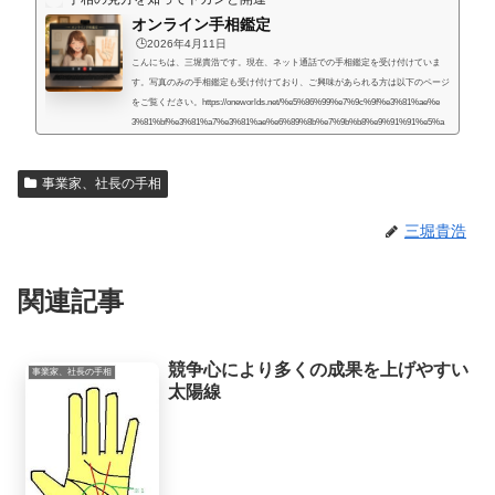
オンライン手相鑑定
🕒️2026年4月11日
こんにちは、三堀貴浩です。現在、ネット通話での手相鑑定を受け付けていま
す。写真のみの手相鑑定も受け付けており、ご興味があられる方は以下のページ
をご覧ください。https://oneworlds.net/%e5%86%99%e7%9c%9f%e3%81%ae%e
3%81%bf%e3%81%a7%e3%81%ae%e6%89%8b%e7%9b%b8%e9%91%91%e5%a
e%9a/人生には様々な困難が起こるものだと思うのですが、いかなる場合でも、
より良くするための道はあるものだと思います。私自身、霊的存在から手相の知
事業家、社長の手相
識や人生を取り巻く法則を教えてもらったときに、人生で起こることには、想像
していたよりもず...
三堀貴浩
関連記事
競争心により多くの成果を上げやすい
事業家、社長の手相
太陽線