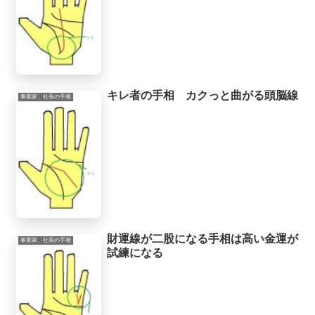
キレ者の手相 カクっと曲がる頭脳線
事業家、社長の手相
財運線が二股になる手相は高い金運が
事業家、社長の手相
試練になる