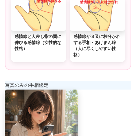
感情線と人差し指の間に
感情線が３又に枝分かれ
伸びる感情線（女性的な
する手相・あげまん線
性格）
（人に尽くしやすい性
格）
写真のみの手相鑑定