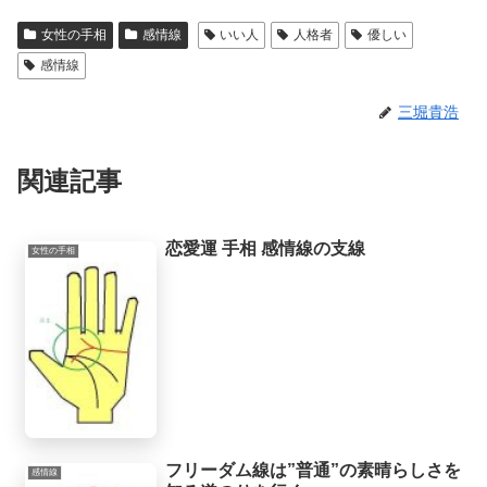
より良くするための道はあるものだと思います。私自身、霊的存在から手相の知
女性の手相
感情線
いい人
人格者
優しい
識や人生を取り巻く法則を教えてもらったときに、人生で起こることには、想像
していたよりもず...
感情線
三堀貴浩
関連記事
恋愛運 手相 感情線の支線
女性の手相
フリーダム線は”普通”の素晴らしさを
感情線