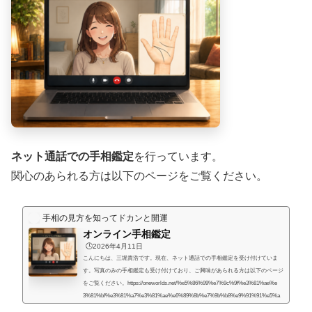
ネット通話での手相鑑定
を行っています。
関心のあられる方は以下のページをご覧ください。
手相の見方を知ってドカンと開運
オンライン手相鑑定
🕒️2026年4月11日
こんにちは、三堀貴浩です。現在、ネット通話での手相鑑定を受け付けていま
す。写真のみの手相鑑定も受け付けており、ご興味があられる方は以下のページ
をご覧ください。https://oneworlds.net/%e5%86%99%e7%9c%9f%e3%81%ae%e
3%81%bf%e3%81%a7%e3%81%ae%e6%89%8b%e7%9b%b8%e9%91%91%e5%a
e%9a/人生には様々な困難が起こるものだと思うのですが、いかなる場合でも、