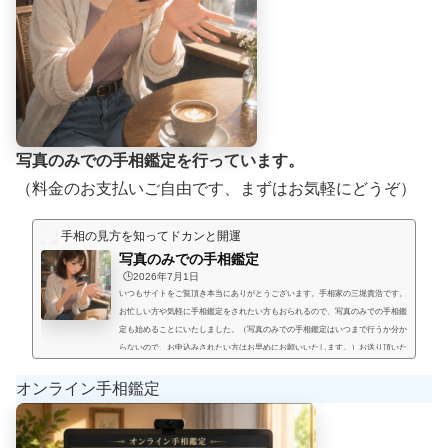
写真のみでの手相鑑定を行っています。
（料金のお支払いご自由です、まずはお気軽にどうぞ）
手相の見方を知ってドカンと開運
写真のみでの手相鑑定
🕒️2026年7月1日
いつもサイトをご覧頂き本当にありがとうございます。手相家の三堀貴浩です。
お忙しい方や気軽に手相鑑定をされたい方もおられるので、写真のみでの手相鑑
定も始めることにいたしました。（写真のみでの手相鑑定はいつまで行うか分か
らないので、お申込みされたい方はお早めにお願いいたします。）お送り頂いた
手相写真とご質問を拝見して、手相鑑定結果をメールにてお届けいたします。写
真のみでの手相鑑定では決まった料金と言うものは無く、お好きな金額を鑑定後
オンライン手相鑑定
にお支払い頂く形にします。（このページの下部に、振込先が記載され...